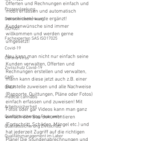
Offerten und Rechnungen einfach und 
Prozesslenkung
mobil erfassen und automatisch 
verschicken) wurde ergänzt! 
Dokumentenlenkung
Kundenwünsche sind immer 
ISO9001
willkommen und werden gerne 
Fachexperten SAS ISO17025
umgesetzt!
Covid-19
Neu kann man nicht nur einfach seine 
Corona Virus
Kunden verwalten, Offerten und 
Zivilschutz Covid-19
Rechnungen erstellen und verwalten, 
GMP
mann kann diese jetzt auch z.B. einer 
Baustelle zuweisen und alle Nachweise 
GACP
(Rapporte, Quittungen, Pläne oder Fotos) 
medical cannabis
einfach erfassen und zuweisen! Mit 
Arbeitssicherheit
Fotos oder gar Videos kann man ganz 
Qualitätssicherung Feuerwehr
einfach den Bau dokumentieren 
(Fortschritt, Schäden, Mängel etc.) und 
Qualitätssicherung Zivilschutz
hat jederzeit Zugriff auf die richtigen 
Qualitätsmanagement im Labor
Pläne! Die Stundenabrechnungen und 