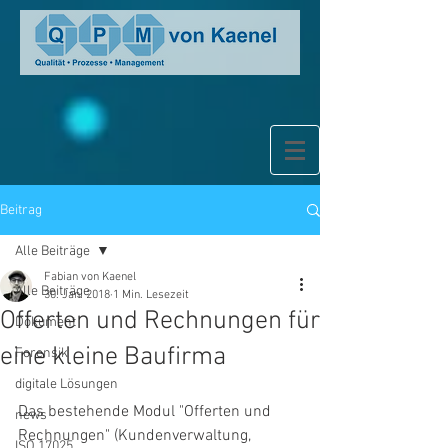
Beitrag
Alle Beiträge
Fabian von Kaenel
Alle Beiträge
30. Jan. 2018
1 Min. Lesezeit
Offerten und Rechnungen für
Dokument
eine kleine Baufirma
Forensik
digitale Lösungen
Das bestehende Modul "Offerten und 
news
Rechnungen" (Kundenverwaltung, 
ISO 17025