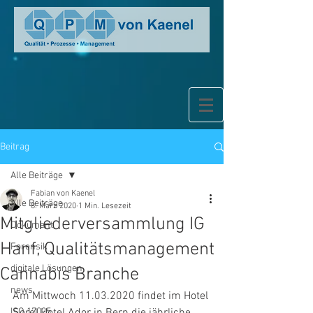
Beitrag
Alle Beiträge
Fabian von Kaenel
Alle Beiträge
8. März 2020
1 Min. Lesezeit
Mitgliederversammlung IG
Dokument
Hanf, Qualitätsmanagement
Forensik
digitale Lösungen
Cannabis Branche
news
Am Mittwoch 11.03.2020 findet im Hotel 
ISO 17025