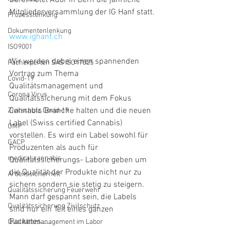
Sorel Hotel Ador in Bern die jährliche 
Mitgliederversammlung der IG Hanf statt.
Prozesslenkung
Dokumentenlenkung
www.ighanf.ch
ISO9001
Wir werden dabei einen spannenden 
Fachexperten SAS ISO17025
Vortrag zum Thema 
Covid-19
Qualitätsmanagement und 
Corona Virus
Qualitätssicherung mit dem Fokus 
Cannabis Branche halten und die neuen 
Zivilschutz Covid-19
Label (Swiss certified Cannabis) 
GMP
vorstellen. Es wird ein Label sowohl für 
GACP
Produzenten als auch für 
medical cannabis
Qualitätssicherungs- Labore geben um 
die Qualität der Produkte nicht nur zu  
Arbeitssicherheit
sichern sondern sie stetig zu steigern. 
Qualitätssicherung Feuerwehr
Mann darf gespannt sein, die Labels 
Qualitätssicherung Zivilschutz
sind nur ein Teil eines ganzen 
Packetes.....
Qualitätsmanagement im Labor