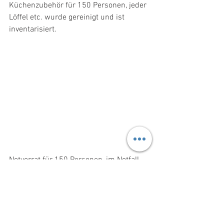
Küchenzubehör für 150 Personen, jeder 
Löffel etc. wurde gereinigt und ist 
inventarisiert. 
Notvorrat für 150 Personen, im Notfall 
kann sofort gekocht und verpflegt 
werden. Auch mit weiteren Getränken 
wie Tee, Kaffee etc. 