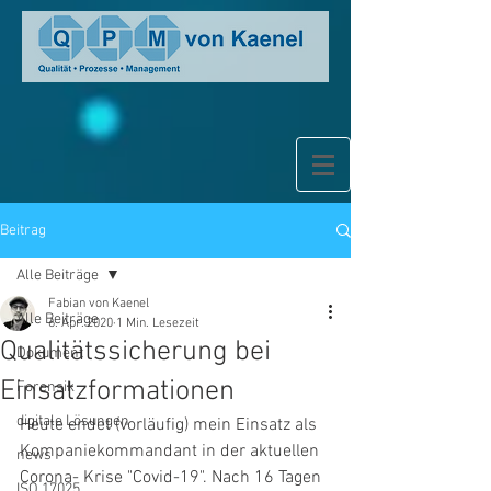
Beitrag
Alle Beiträge
Fabian von Kaenel
Alle Beiträge
6. Apr. 2020
1 Min. Lesezeit
Qualitätssicherung bei
Dokument
Einsatzformationen
Forensik
digitale Lösungen
Heute endet (vorläufig) mein Einsatz als 
Kompaniekommandant in der aktuellen 
news
Corona- Krise "Covid-19". Nach 16 Tagen 
ISO 17025