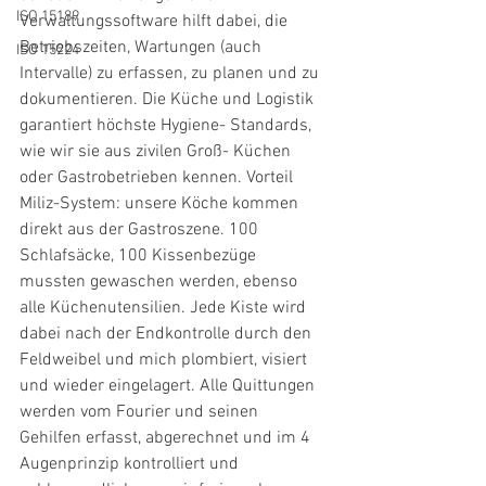
ISO 15189
Verwaltungssoftware hilft dabei, die 
Betriebszeiten, Wartungen (auch 
ISO 15224
Intervalle) zu erfassen, zu planen und zu 
dokumentieren. Die Küche und Logistik 
garantiert höchste Hygiene- Standards, 
wie wir sie aus zivilen Groß- Küchen 
oder Gastrobetrieben kennen. Vorteil 
Miliz-System: unsere Köche kommen 
direkt aus der Gastroszene. 100 
Schlafsäcke, 100 Kissenbezüge 
mussten gewaschen werden, ebenso 
alle Küchenutensilien. Jede Kiste wird 
dabei nach der Endkontrolle durch den 
Feldweibel und mich plombiert, visiert 
und wieder eingelagert. Alle Quittungen 
werden vom Fourier und seinen 
Gehilfen erfasst, abgerechnet und im 4 
Augenprinzip kontrolliert und 