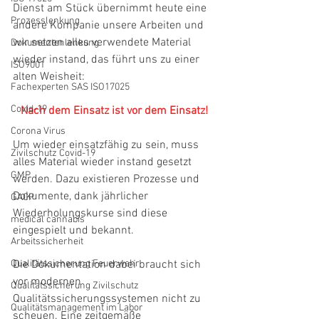
Dienst am Stück übernimmt heute eine 
Prozesslenkung
andere Kompanie unsere Arbeiten und 
wir setzen alles verwendete Material 
Dokumentenlenkung
wieder instand, das führt uns zu einer 
ISO9001
alten Weisheit: 
Fachexperten SAS ISO17025
Covid-19
Nach dem Einsatz ist vor dem Einsatz!
Corona Virus
Um wieder einsatzfähig zu sein, muss 
Zivilschutz Covid-19
alles Material wieder instand gesetzt 
GMP
werden. Dazu existieren Prozesse und 
Dokumente, dank jährlicher 
GACP
Wiederholungskurse sind diese 
medical cannabis
eingespielt und bekannt. 
Arbeitssicherheit
Qualitätssicherung Feuerwehr
Die Dokumentation dabei braucht sich 
vor modernen 
Qualitätssicherung Zivilschutz
Qualitätssicherungssystemen nicht zu 
Qualitätsmanagement im Labor
scheuen. Eine zeitgemäße 