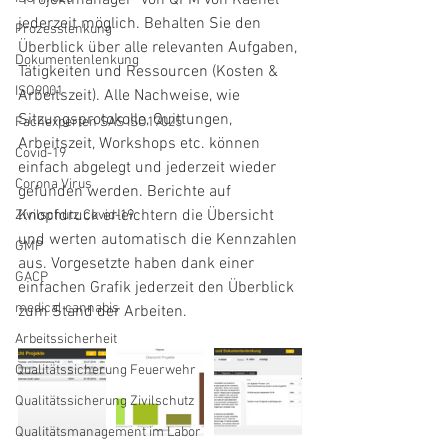
"Projektmanager" von QPM von Kaenel 
jederzeit möglich. Behalten Sie den 
Prozesslenkung
Überblick über alle relevanten Aufgaben, 
Dokumentenlenkung
Tätigkeiten und Ressourcen (Kosten & 
ISO9001
Arbeitszeit). Alle Nachweise, wie 
Sitzungsprotokolle, Quittungen, 
Fachexperten SAS ISO17025
Arbeitszeit, Workshops etc. können 
Covid-19
einfach abgelegt und jederzeit wieder 
Corona Virus
gefunden werden. Berichte auf 
Knopfdruck erleichtern die Übersicht 
Zivilschutz Covid-19
und werten automatisch die Kennzahlen 
GMP
aus. Vorgesetzte haben dank einer 
GACP
einfachen Grafik jederzeit den Überblick 
medical cannabis
zum Stand der Arbeiten. 
Arbeitssicherheit
Qualitätssicherung Feuerwehr
Qualitätssicherung Zivilschutz
Qualitätsmanagement im Labor