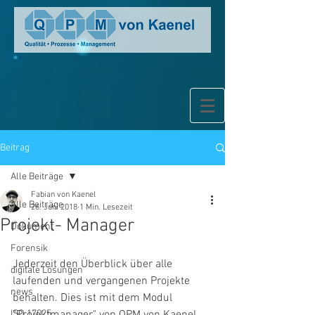
Beitrag
Alle Beiträge
Fabian von Kaenel
Alle Beiträge
26. Juni 2018
1 Min. Lesezeit
Projekt- Manager
Dokument
Forensik
Jederzeit den Überblick über alle 
digitale Lösungen
laufenden und vergangenen Projekte 
news
behalten. Dies ist mit dem Modul 
ISO 17025