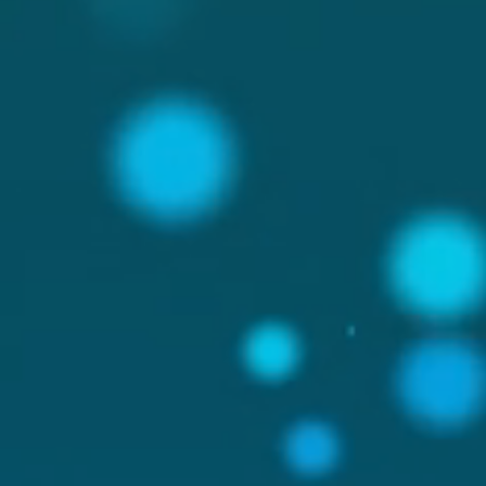
riertes
gementsystem,
tändig digital & smart