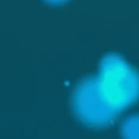
Qualitätsmanagement im
Labor: Beizug von externen
Spezialisten