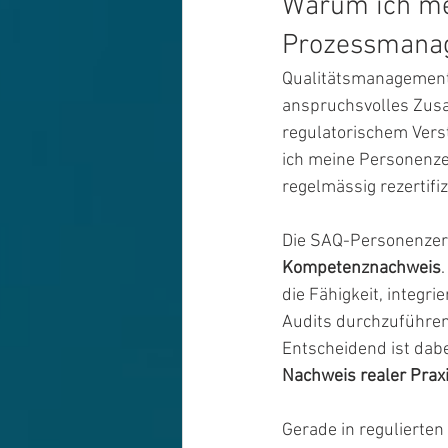
Warum ich mei
Prozessmanag
Qualitätsmanagement i
Qualitätsmanagement im Labor
anspruchsvolles Zus
regulatorischem Vers
ich meine Personenzer
regelmässig rezertifiz
Die SAQ-Personenzerti
Kompetenznachweis
die Fähigkeit, integ
Audits durchzuführen
Entscheidend ist dabei
Nachweis realer Praxi
Gerade in regulierten