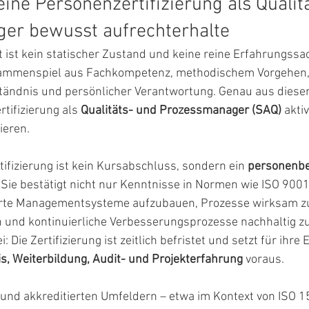
ne Personenzertifizierung als Qualitä
er bewusst aufrechterhalte
st kein statischer Zustand und keine reine Erfahrungssach
ISO 15189
ISO 15224
ammenspiel aus Fachkompetenz, methodischem Vorgehen,
tändnis und persönlicher Verantwortung. Genau aus diese
tifizierung als 
Qualitäts- und Prozessmanager (SAQ)
 akti
ieren.
fizierung ist kein Kursabschluss, sondern ein 
personenbe
. Sie bestätigt nicht nur Kenntnisse in Normen wie ISO 900
rierte Managementsysteme aufzubauen, Prozesse wirksam zu
 und kontinuierliche Verbesserungsprozesse nachhaltig zu
: Die Zertifizierung ist zeitlich befristet und setzt für ihr
s, Weiterbildung, Audit- und Projekterfahrung
 voraus.
 und akkreditierten Umfeldern – etwa im Kontext von ISO 1