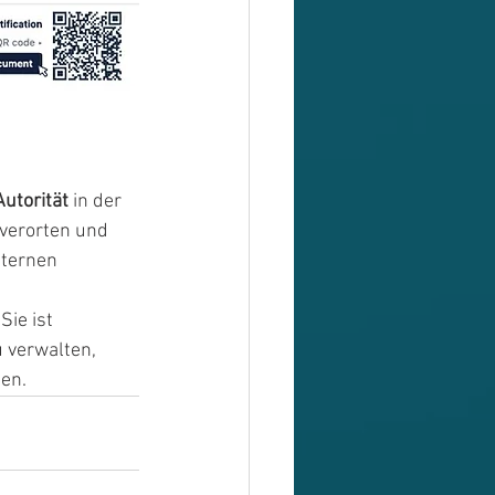
Autorität
 in der 
 verorten und 
nternen 
ie ist 
 verwalten, 
ten.