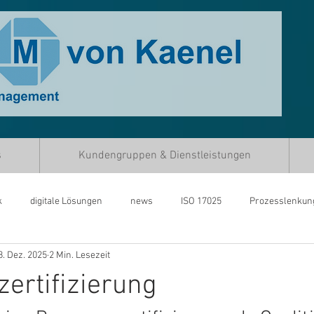
s
Kundengruppen & Dienstleistungen
k
digitale Lösungen
news
ISO 17025
Prozesslenkun
8. Dez. 2025
2 Min. Lesezeit
17025
Covid-19
Corona Virus
Zivilschutz Covid-19
G
ertifizierung
heit
Qualitätssicherung Feuerwehr
Qualitätssicherung Zivilsch