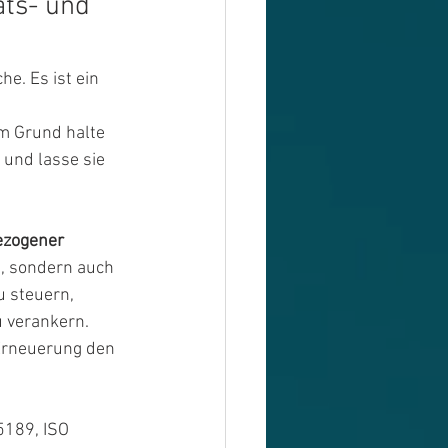
ts- und 
e. Es ist ein 
 
m Grund halte 
v und lasse sie 
zogener 
1, sondern auch 
 steuern, 
 verankern. 
e Erneuerung den 
5189, ISO 