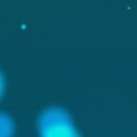
Qualitätsmanagement im
integ
Labor: interne Audits und
Mana
Schulungen
volls