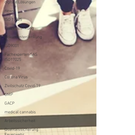
digitale Lösungen
news
ISO 17025
Prozesslenkung
Dokumentenlenkung
ISO9001
Fachexperten SAS
ISO17025
Covid-19
Corona Virus
Zivilschutz Covid-19
GMP
GACP
medical cannabis
Arbeitssicherheit
Qualitätssicherung
Feuerwehr