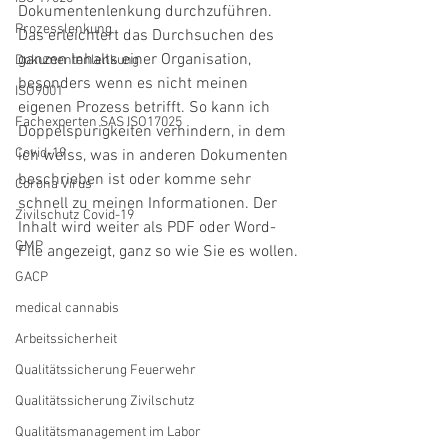
Dokumentenlenkung durchzuführen. 
Prozesslenkung
Das erleichtert das Durchsuchen des 
ganzen Inhalts einer Organisation, 
Dokumentenlenkung
besonders wenn es nicht meinen 
ISO9001
eigenen Prozess betrifft. So kann ich 
Fachexperten SAS ISO17025
Doppelspurigkeiten verhindern, in dem 
Covid-19
ich weiss, was in anderen Dokumenten 
beschrieben ist oder komme sehr 
Corona Virus
schnell zu meinen Informationen. Der 
Zivilschutz Covid-19
Inhalt wird weiter als PDF oder Word-
GMP
File angezeigt, ganz so wie Sie es wollen.
GACP
medical cannabis
Arbeitssicherheit
Qualitätssicherung Feuerwehr
Qualitätssicherung Zivilschutz
Qualitätsmanagement im Labor