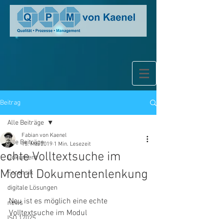
Beitrag
Alle Beiträge
Fabian von Kaenel
Alle Beiträge
15. Mai 2019
1 Min. Lesezeit
echte Volltextsuche im
Dokument
Modul Dokumentenlenkung
Forensik
digitale Lösungen
Neu ist es möglich eine echte 
news
Volltextsuche im Modul 
ISO 17025