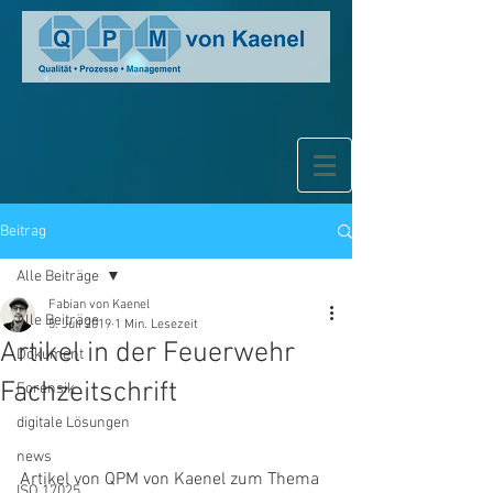
Beitrag
Alle Beiträge
Fabian von Kaenel
Alle Beiträge
5. Juli 2019
1 Min. Lesezeit
Artikel in der Feuerwehr
Dokument
Fachzeitschrift
Forensik
digitale Lösungen
news
Artikel von QPM von Kaenel zum Thema 
ISO 17025