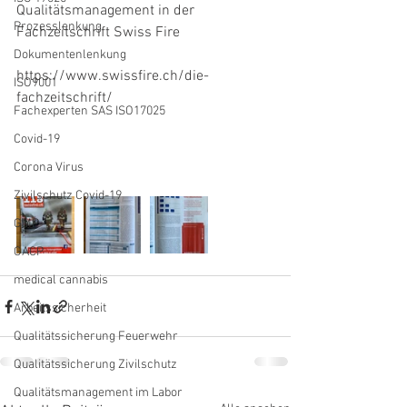
Qualitätsmanagement in der 
Prozesslenkung
Fachzeitschrift Swiss Fire
Dokumentenlenkung
https://www.swissfire.ch/die-
ISO9001
fachzeitschrift/
Fachexperten SAS ISO17025
Covid-19
Corona Virus
Zivilschutz Covid-19
GMP
GACP
medical cannabis
Arbeitssicherheit
Qualitätssicherung Feuerwehr
Qualitätssicherung Zivilschutz
Qualitätsmanagement im Labor