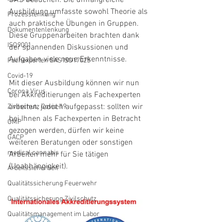
SAS besuchen. Die umfangreiche 
Ausbildung umfasste sowohl Theorie als 
Prozesslenkung
auch praktische Übungen in Gruppen. 
Dokumentenlenkung
Diese Gruppenarbeiten brachten dank 
ISO9001
der spannenden Diskussionen und 
Aufgaben viele neue Erkenntnisse. 
Fachexperten SAS ISO17025
Covid-19
Mit dieser Ausbildung können wir nun 
Corona Virus
bei Akkreditierungen als Fachexperten 
arbeiten, jedoch aufgepasst: sollten wir 
Zivilschutz Covid-19
bei Ihnen als Fachexperten in Betracht 
GMP
gezogen werden, dürfen wir keine 
GACP
weiteren Beratungen oder sonstigen 
medical cannabis
Arbeiten mehr für Sie tätigen 
(Unabhängigkeit). 
Arbeitssicherheit
Qualitätssicherung Feuerwehr
Qualitätssicherung Zivilschutz
Qualitätsmanagement im Labor