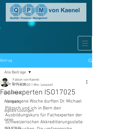
Beitrag
Alle Beiträge
Fabian von Kaenel
Alle Beiträge
6. Feb. 2020
1 Min. Lesezeit
Fachexperten ISO17025
Dokument
Vergangene Woche durften Dr. Michael 
Forensik
Pötzsch und ich in Bern den 
digitale Lösungen
Ausbildungskurs für Fachexperten der 
news
Schweizerischen Akkreditierungsstelle 
ISO 17025