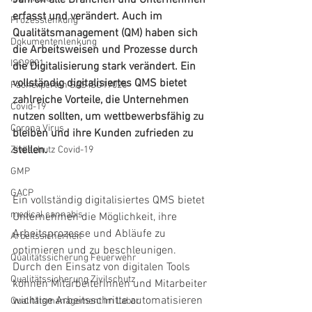
Jahren alle Branchen und Unternehmen 
erfasst und verändert. Auch im 
Prozesslenkung
Qualitätsmanagement (QM) haben sich 
Dokumentenlenkung
die Arbeitsweisen und Prozesse durch 
ISO9001
die Digitalisierung stark verändert. Ein 
vollständig digitalisiertes QMS bietet 
Fachexperten SAS ISO17025
zahlreiche Vorteile, die Unternehmen 
Covid-19
nutzen sollten, um wettbewerbsfähig zu 
Corona Virus
bleiben und ihre Kunden zufrieden zu 
stellen.
Zivilschutz Covid-19
GMP
GACP
Ein vollständig digitalisiertes QMS bietet 
medical cannabis
Unternehmen die Möglichkeit, ihre 
Arbeitsprozesse und Abläufe zu 
Arbeitssicherheit
optimieren und zu beschleunigen. 
Qualitätssicherung Feuerwehr
Durch den Einsatz von digitalen Tools 
Qualitätssicherung Zivilschutz
können Mitarbeiterinnen und Mitarbeiter 
wichtige Arbeitsschritte automatisieren 
Qualitätsmanagement im Labor