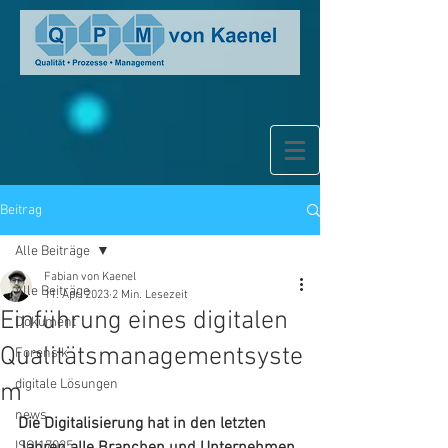
Beitrag
Alle Beiträge
Fabian von Kaenel
Alle Beiträge
11. Apr. 2023
2 Min. Lesezeit
Einführung eines digitalen
Dokument
Qualitätsmanagementsyste
Forensik
digitale Lösungen
m
news
Die Digitalisierung hat in den letzten 
ISO 17025